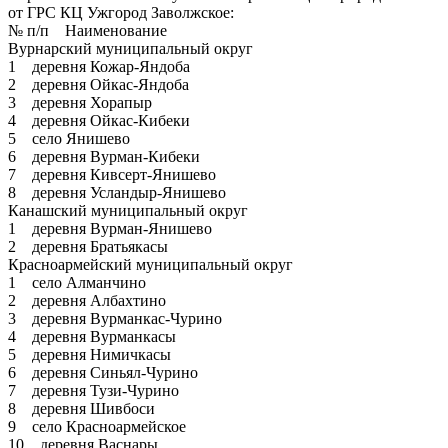
от ГРС КЦ Ужгород Заволжское:
№ п/п Наименование
Вурнарский муниципальный округ
1 деревня Кожар-Яндоба
2 деревня Ойкас-Яндоба
3 деревня Хорапыр
4 деревня Ойкас-Кибеки
5 село Янишево
6 деревня Вурман-Кибеки
7 деревня Кивсерт-Янишево
8 деревня Усландыр-Янишево
Канашский муниципальный округ
1 деревня Вурман-Янишево
2 деревня Братьякасы
Красноармейский муниципальный округ
1 село Алманчино
2 деревня Албахтино
3 деревня Вурманкас-Чурино
4 деревня Вурманкасы
5 деревня Нимичкасы
6 деревня Синьял-Чурино
7 деревня Тузи-Чурино
8 деревня Шивбоси
9 село Красноармейское
10 деревня Васнары