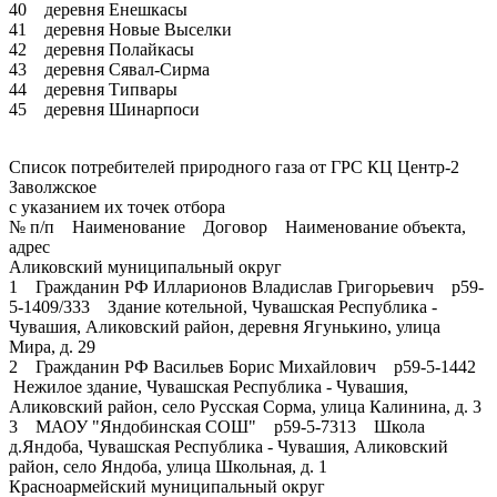
40 деревня Енешкасы
41 деревня Новые Выселки
42 деревня Полайкасы
43 деревня Сявал-Сирма
44 деревня Типвары
45 деревня Шинарпоси
Список потребителей природного газа от ГРС КЦ Центр-2
Заволжское
с указанием их точек отбора
№ п/п Наименование Договор Наименование объекта,
адрес
Аликовский муниципальный округ
1 Гражданин РФ Илларионов Владислав Григорьевич р59-
5-1409/333 Здание котельной, Чувашская Республика -
Чувашия, Аликовский район, деревня Ягунькино, улица
Мира, д. 29
2 Гражданин РФ Васильев Борис Михайлович р59-5-1442
Нежилое здание, Чувашская Республика - Чувашия,
Аликовский район, село Русская Сорма, улица Калинина, д. 3
3 МАОУ "Яндобинская СОШ" р59-5-7313 Школа
д.Яндоба, Чувашская Республика - Чувашия, Аликовский
район, село Яндоба, улица Школьная, д. 1
Красноармейский муниципальный округ