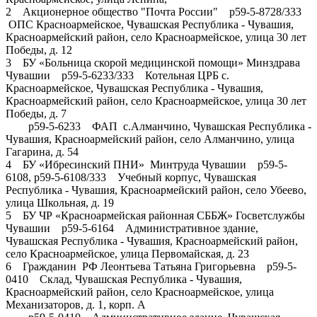
2 Акционерное общество "Почта России" р59-5-8728/333
ОПС Красноармейское, Чувашская Республика - Чувашия,
Красноармейский район, село Красноармейское, улица 30 лет
Победы, д. 12
3 БУ «Больница скорой медицинской помощи» Минздрава
Чувашии р59-5-6233/333 Котельная ЦРБ с.
Красноармейское, Чувашская Республика - Чувашия,
Красноармейский район, село Красноармейское, улица 30 лет
Победы, д. 7
р59-5-6233 ФАП с.Алманчино, Чувашская Республика -
Чувашия, Красноармейский район, село Алманчино, улица
Гагарина, д. 54
4 БУ «Ибресинский ПНИ» Минтруда Чувашии р59-5-
6108, р59-5-6108/333 Учебный корпус, Чувашская
Республика - Чувашия, Красноармейский район, село Убеево,
улица Школьная, д. 19
5 БУ ЧР «Красноармейская районная СББЖ» Госветслужбы
Чувашии р59-5-6164 Административное здание,
Чувашская Республика - Чувашия, Красноармейский район,
село Красноармейское, улица Первомайская, д. 23
6 Гражданин РФ Леонтьева Татьяна Григорьевна р59-5-
0410 Склад, Чувашская Республика - Чувашия,
Красноармейский район, село Красноармейское, улица
Механизаторов, д. 1, корп. А