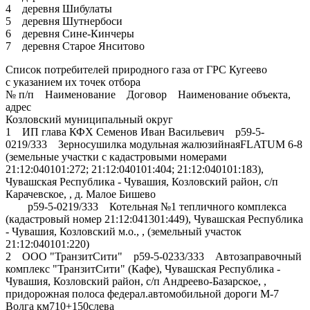
4 деревня Шибулаты
5 деревня Шутнербоси
6 деревня Сине-Кинчеры
7 деревня Старое Янситово
Список потребителей природного газа от ГРС Кугеево
с указанием их точек отбора
№ п/п Наименование Договор Наименование объекта,
адрес
Козловский муниципальный округ
1 ИП глава КФХ Семенов Иван Васильевич р59-5-
0219/333 Зерносушилка модульная жалюзийнаяFLATUM 6-8
(земельные участки с кадастровыми номерами
21:12:040101:272; 21:12:040101:404; 21:12:040101:183),
Чувашская Республика - Чувашия, Козловский район, с/п
Карачевское, , д. Малое Бишево
р59-5-0219/333 Котельная №1 тепличного комплекса
(кадастровый номер 21:12:041301:449), Чувашская Республика
- Чувашия, Козловский м.о., , (земельный участок
21:12:040101:220)
2 ООО "ТранзитСити" р59-5-0233/333 Автозаправочный
комплекс "ТранзитСити" (Кафе), Чувашская Республика -
Чувашия, Козловский район, с/п Андреево-Базарское, ,
придорожная полоса федерал.автомобильной дороги М-7
Волга км710+150слева