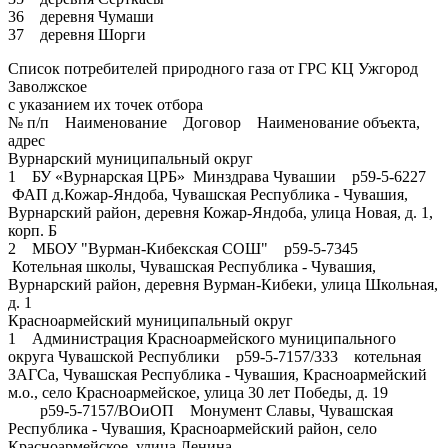
36 деревня Чумаши
37 деревня Шорги
Список потребителей природного газа от ГРС КЦ Ужгород
Заволжское
с указанием их точек отбора
№ п/п Наименование Договор Наименование объекта,
адрес
Вурнарский муниципальный округ
1 БУ «Вурнарская ЦРБ» Минздрава Чувашии р59-5-6227
ФАП д.Кожар-Яндоба, Чувашская Республика - Чувашия,
Вурнарский район, деревня Кожар-Яндоба, улица Новая, д. 1,
корп. Б
2 МБОУ "Вурман-Кибекская СОШ" р59-5-7345
Котельная школы, Чувашская Республика - Чувашия,
Вурнарский район, деревня Вурман-Кибеки, улица Школьная,
д. 1
Красноармейский муниципальный округ
1 Администрация Красноармейского муниципального
округа Чувашской Республики р59-5-7157/333 котельная
ЗАГСа, Чувашская Республика - Чувашия, Красноармейский
м.о., село Красноармейское, улица 30 лет Победы, д. 19
р59-5-7157/ВОиОП Монумент Славы, Чувашская
Республика - Чувашия, Красноармейский район, село
Красноармейское, улица Ленина,