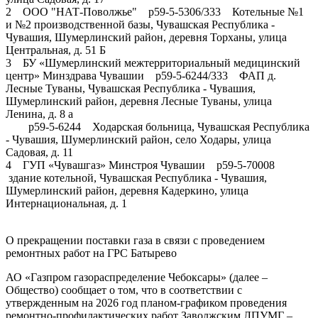
2 ООО "НАТ-Поволжье" р59-5-5306/333 Котельные №1
и №2 производственной базы, Чувашская Республика -
Чувашия, Шумерлинский район, деревня Торханы, улица
Центральная, д. 51 Б
3 БУ «Шумерлинский межтерриториальный медицинский
центр» Минздрава Чувашии р59-5-6244/333 ФАП д.
Лесные Туваны, Чувашская Республика - Чувашия,
Шумерлинский район, деревня Лесные Туваны, улица
Ленина, д. 8 а
р59-5-6244 Ходарская больница, Чувашская Республика
- Чувашия, Шумерлинский район, село Ходары, улица
Садовая, д. 11
4 ГУП «Чувашгаз» Минстроя Чувашии р59-5-70008
здание котельной, Чувашская Республика - Чувашия,
Шумерлинский район, деревня Кадеркино, улица
Интернациональная, д. 1
О прекращении поставки газа в связи с проведением
ремонтных работ на ГРС Батырево
АО «Газпром газораспределение Чебоксары» (далее –
Общество) сообщает о том, что в соответствии с
утвержденным на 2026 год планом-графиком проведения
ремонтно-профилактических работ Заволжским ЛПУМГ –