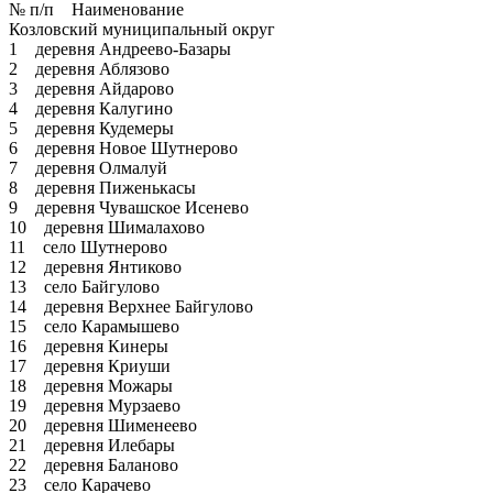
№ п/п Наименование
Козловский муниципальный округ
1 деревня Андреево-Базары
2 деревня Аблязово
3 деревня Айдарово
4 деревня Калугино
5 деревня Кудемеры
6 деревня Новое Шутнерово
7 деревня Олмалуй
8 деревня Пиженькасы
9 деревня Чувашское Исенево
10 деревня Шималахово
11 село Шутнерово
12 деревня Янтиково
13 село Байгулово
14 деревня Верхнее Байгулово
15 село Карамышево
16 деревня Кинеры
17 деревня Криуши
18 деревня Можары
19 деревня Мурзаево
20 деревня Шименеево
21 деревня Илебары
22 деревня Баланово
23 село Карачево