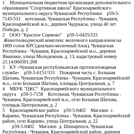
1 Муниципальная бюджетная организация дополнительного
образования "Спортивная школа" Красноармейского
муниципального округа Чувашской Республики р59-5-
7145/333 котельная, Чувашская Республика - Чувашия,
Красноармейский м.о., деревня Чадукасы, улица 40 лет
Победы, д. 2
2 ООО "Красное Сормово" р59-5-0435/333
Животноводческий комплекс молочного направления на
1800 голов КРС(доильно-молочный блок), Чувашская
Республика - Чувашия, Красноармейский м.о., деревня
Яманаки, улица Молодежная, д. 13, кадастровый номер
21:14:060501:208
3 КУ «Чувашская республиканская противопожарная
служба» р59-5-6151/333 Пожарная часть с. Большая
Шатьма, Чувашская Республика - Чувашия, Красноармейский
м.о., село Большая Шатьма, площадь Центральная, д. 7
4 МБУК "ЦКС" Красноармейского муниципального
округа р59-5-7158 Котельная, Чувашская Республика -
Чувашия, Красноармейский м.о., село Большая Шатьма,
площадь Центральная, д. 2
5 Красноармейское райпо р59-5-0402 Магазин с.
Караево, Чувашская Республика - Чувашия, Красноармейский
район, село Караево, улица Центральная, д. 22
р59-5-0402 Магазин д. Шинарпоси, Чувашская
Республика - Чувашия, Красноармейский район, деревня