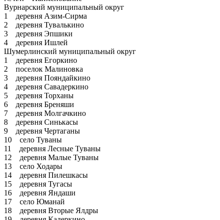
Вурнарский муниципальный округ
1 деревня Азим-Сирма
2 деревня Тувалькино
3 деревня Эпшики
4 деревня Ишлей
Шумерлинский муниципальный округ
1 деревня Егоркино
2 поселок Малиновка
3 деревня Пояндайкино
4 деревня Савадеркино
5 деревня Торханы
6 деревня Бреняши
7 деревня Молгачкино
8 деревня Синькасы
9 деревня Чертаганы
10 село Туваны
11 деревня Лесные Туваны
12 деревня Малые Туваны
13 село Ходары
14 деревня Пилешкасы
15 деревня Тугасы
16 деревня Яндаши
17 село Юманай
18 деревня Вторые Ялдры
19 деревня Кадеркино