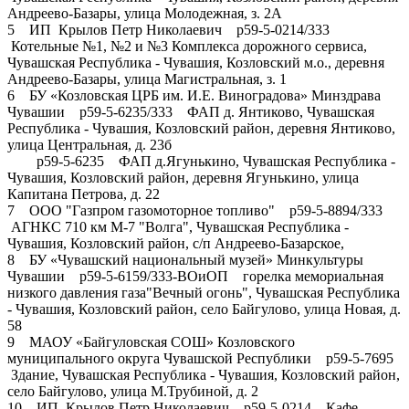
Андреево-Базары, улица Молодежная, з. 2А
5 ИП Крылов Петр Николаевич р59-5-0214/333
Котельные №1, №2 и №3 Комплекса дорожного сервиса,
Чувашская Республика - Чувашия, Козловский м.о., деревня
Андреево-Базары, улица Магистральная, з. 1
6 БУ «Козловская ЦРБ им. И.Е. Виноградова» Минздрава
Чувашии р59-5-6235/333 ФАП д. Янтиково, Чувашская
Республика - Чувашия, Козловский район, деревня Янтиково,
улица Центральная, д. 23б
р59-5-6235 ФАП д.Ягунькино, Чувашская Республика -
Чувашия, Козловский район, деревня Ягунькино, улица
Капитана Петрова, д. 22
7 ООО "Газпром газомоторное топливо" р59-5-8894/333
АГНКС 710 км М-7 "Волга", Чувашская Республика -
Чувашия, Козловский район, с/п Андреево-Базарское,
8 БУ «Чувашский национальный музей» Минкультуры
Чувашии р59-5-6159/333-ВОиОП горелка мемориальная
низкого давления газа"Вечный огонь", Чувашская Республика
- Чувашия, Козловский район, село Байгулово, улица Новая, д.
58
9 МАОУ «Байгуловская СОШ» Козловского
муниципального округа Чувашской Республики р59-5-7695
Здание, Чувашская Республика - Чувашия, Козловский район,
село Байгулово, улица М.Трубиной, д. 2
10 ИП Крылов Петр Николаевич р59-5-0214 Кафе