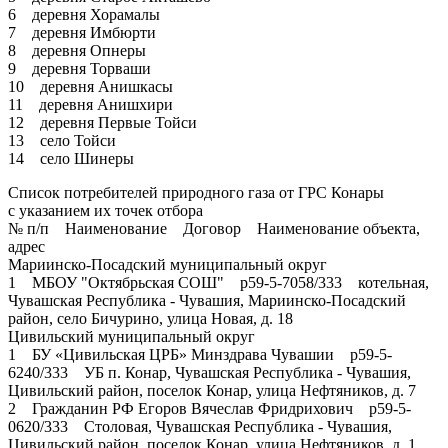
6 деревня Хорамалы
7 деревня Имбюрти
8 деревня Опнеры
9 деревня Торваши
10 деревня Анишкасы
11 деревня Анишхири
12 деревня Первые Тойси
13 село Тойси
14 село Шинеры
Список потребителей природного газа от ГРС Конары
с указанием их точек отбора
№ п/п Наименование Договор Наименование объекта,
адрес
Мариинско-Посадский муниципальный округ
1 МБОУ "Октябрьская СОШ" р59-5-7058/333 котельная,
Чувашская Республика - Чувашия, Мариинско-Посадский
район, село Бичурино, улица Новая, д. 18
Цивильский муниципальный округ
1 БУ «Цивильская ЦРБ» Минздрава Чувашии р59-5-
6240/333 УБ п. Конар, Чувашская Республика - Чувашия,
Цивильский район, поселок Конар, улица Нефтяников, д. 7
2 Гражданин РФ Егоров Вячеслав Фридрихович р59-5-
0620/333 Столовая, Чувашская Республика - Чувашия,
Цивильский район, поселок Конар, улица Нефтяников, д. 1