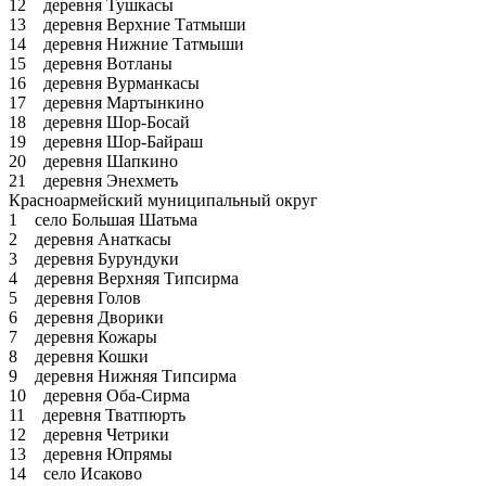
12 деревня Тушкасы
13 деревня Верхние Татмыши
14 деревня Нижние Татмыши
15 деревня Вотланы
16 деревня Вурманкасы
17 деревня Мартынкино
18 деревня Шор-Босай
19 деревня Шор-Байраш
20 деревня Шапкино
21 деревня Энехметь
Красноармейский муниципальный округ
1 село Большая Шатьма
2 деревня Анаткасы
3 деревня Бурундуки
4 деревня Верхняя Типсирма
5 деревня Голов
6 деревня Дворики
7 деревня Кожары
8 деревня Кошки
9 деревня Нижняя Типсирма
10 деревня Оба-Сирма
11 деревня Тватпюрть
12 деревня Четрики
13 деревня Юпрямы
14 село Исаково