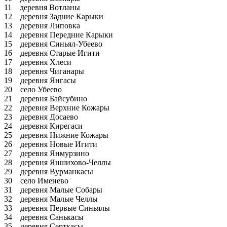
11 деревня Вотланы
12 деревня Задние Карыки
13 деревня Липовка
14 деревня Передние Карыки
15 деревня Синьял-Убеево
16 деревня Старые Игити
17 деревня Хлеси
18 деревня Чиганары
19 деревня Янгасы
20 село Убеево
21 деревня Байсубино
22 деревня Верхние Кожары
23 деревня Досаево
24 деревня Кирегаси
25 деревня Нижние Кожары
26 деревня Новые Игити
27 деревня Янмурзино
28 деревня Яншихово-Челлы
29 деревня Вурманкасы
30 село Именево
31 деревня Малые Собары
32 деревня Малые Челлы
33 деревня Первые Синьялы
34 деревня Санькасы
35 деревня Серткасы