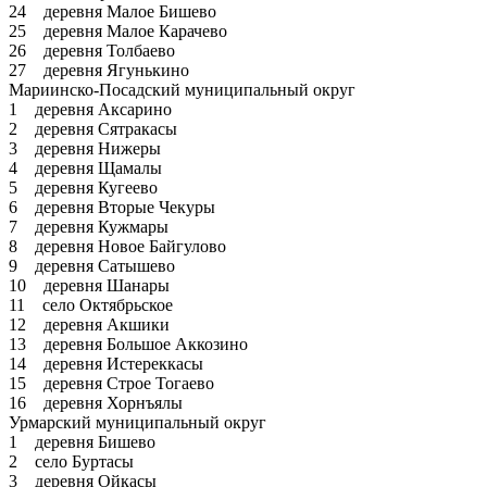
24 деревня Малое Бишево
25 деревня Малое Карачево
26 деревня Толбаево
27 деревня Ягунькино
Мариинско-Посадский муниципальный округ
1 деревня Аксарино
2 деревня Сятракасы
3 деревня Нижеры
4 деревня Щамалы
5 деревня Кугеево
6 деревня Вторые Чекуры
7 деревня Кужмары
8 деревня Новое Байгулово
9 деревня Сатышево
10 деревня Шанары
11 село Октябрьское
12 деревня Акшики
13 деревня Большое Аккозино
14 деревня Истереккасы
15 деревня Строе Тогаево
16 деревня Хорнъялы
Урмарский муниципальный округ
1 деревня Бишево
2 село Буртасы
3 деревня Ойкасы