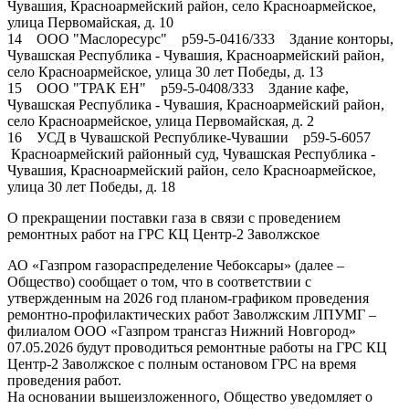
Чувашия, Красноармейский район, село Красноармейское,
улица Первомайская, д. 10
14 ООО "Маслоресурс" р59-5-0416/333 Здание конторы,
Чувашская Республика - Чувашия, Красноармейский район,
село Красноармейское, улица 30 лет Победы, д. 13
15 ООО "ТРАК ЕН" р59-5-0408/333 Здание кафе,
Чувашская Республика - Чувашия, Красноармейский район,
село Красноармейское, улица Первомайская, д. 2
16 УСД в Чувашской Республике-Чувашии р59-5-6057
Красноармейский районный суд, Чувашская Республика -
Чувашия, Красноармейский район, село Красноармейское,
улица 30 лет Победы, д. 18
О прекращении поставки газа в связи с проведением
ремонтных работ на ГРС КЦ Центр-2 Заволжское
АО «Газпром газораспределение Чебоксары» (далее –
Общество) сообщает о том, что в соответствии с
утвержденным на 2026 год планом-графиком проведения
ремонтно-профилактических работ Заволжским ЛПУМГ –
филиалом ООО «Газпром трансгаз Нижний Новгород»
07.05.2026 будут проводиться ремонтные работы на ГРС КЦ
Центр-2 Заволжское с полным остановом ГРС на время
проведения работ.
На основании вышеизложенного, Общество уведомляет о