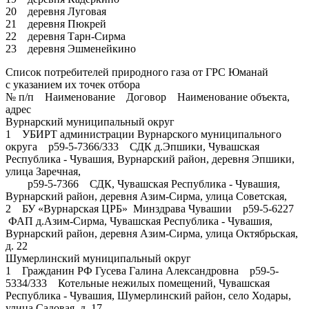
20 деревня Луговая
21 деревня Пюкрей
22 деревня Тарн-Сирма
23 деревня Эшменейкино
Список потребителей природного газа от ГРС Юманай
с указанием их точек отбора
№ п/п Наименование Договор Наименование объекта,
адрес
Вурнарский муниципальный округ
1 УБИРТ администрации Вурнарского муниципального
округа р59-5-7366/333 СДК д.Эпшики, Чувашская
Республика - Чувашия, Вурнарский район, деревня Эпшики,
улица Заречная,
р59-5-7366 СДК, Чувашская Республика - Чувашия,
Вурнарский район, деревня Азим-Сирма, улица Советская,
2 БУ «Вурнарская ЦРБ» Минздрава Чувашии р59-5-6227
ФАП д.Азим-Сирма, Чувашская Республика - Чувашия,
Вурнарский район, деревня Азим-Сирма, улица Октябрьская,
д. 22
Шумерлинский муниципальный округ
1 Гражданин РФ Гусева Галина Александровна р59-5-
5334/333 Котельные нежилых помещений, Чувашская
Республика - Чувашия, Шумерлинский район, село Ходары,
улица Садовая, д. 17