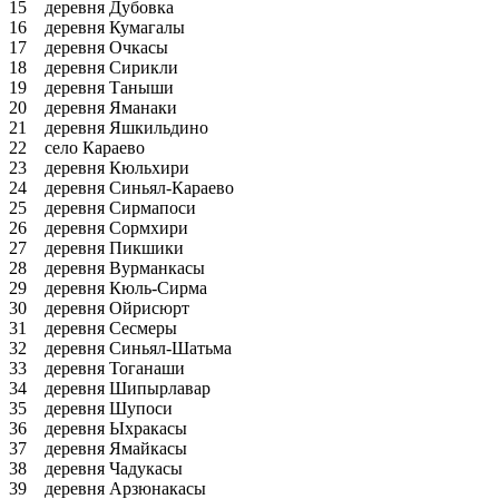
15 деревня Дубовка
16 деревня Кумагалы
17 деревня Очкасы
18 деревня Сирикли
19 деревня Таныши
20 деревня Яманаки
21 деревня Яшкильдино
22 село Караево
23 деревня Кюльхири
24 деревня Синьял-Караево
25 деревня Сирмапоси
26 деревня Сормхири
27 деревня Пикшики
28 деревня Вурманкасы
29 деревня Кюль-Сирма
30 деревня Ойрисюрт
31 деревня Сесмеры
32 деревня Синьял-Шатьма
33 деревня Тоганаши
34 деревня Шипырлавар
35 деревня Шупоси
36 деревня Ыхракасы
37 деревня Ямайкасы
38 деревня Чадукасы
39 деревня Арзюнакасы