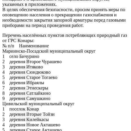
указанных в приложениях.
В целях обеспечения безопасности, просим принять меры по
оповещению населения о прекращении газоснабжения и
необходимости закрытия запорной арматуры перед газовыми
приборами на период проведения работ.
Перечень населённых пунктов потребляющих природный газ
от ГРС Конары:
№ п/п Наименование
Мариинско-Посадский муниципальный округ
1 село Бичурино
2 деревня Второе Чурашево
3 деревня Итяково
4 деревня Сюндюково
5 деревня Старое Тогаево
6 деревня Ибраялы
7 деревня Этнескеры
8 деревня Сатлайкино
9 деревня Самушкино
Цивильский муниципальный округ
1 поселок Конар
2 деревня Вторые Тойзи
3 деревня Килейкасы
4 деревня Новое Акташево
5 деревня Старое Акташево