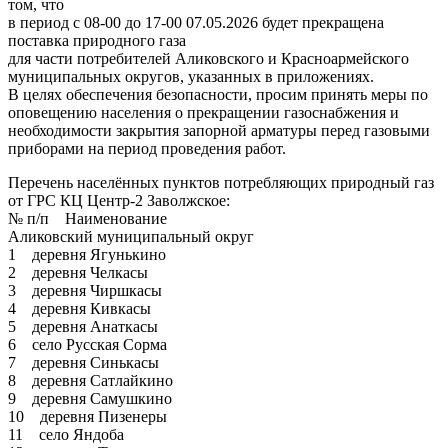
том, что
в период с 08-00 до 17-00 07.05.2026 будет прекращена
поставка природного газа
для части потребителей Аликовского и Красноармейского
муниципальных округов, указанных в приложениях.
В целях обеспечения безопасности, просим принять меры по
оповещению населения о прекращении газоснабжения и
необходимости закрытия запорной арматуры перед газовыми
приборами на период проведения работ.
Перечень населённых пунктов потребляющих природный газ
от ГРС КЦ Центр-2 Заволжское:
№ п/п Наименование
Аликовский муниципальный округ
1 деревня Ягунькино
2 деревня Челкасы
3 деревня Чиршкасы
4 деревня Кивкасы
5 деревня Анаткасы
6 село Русская Сорма
7 деревня Синькасы
8 деревня Сатлайкино
9 деревня Самушкино
10 деревня Пизенеры
11 село Яндоба