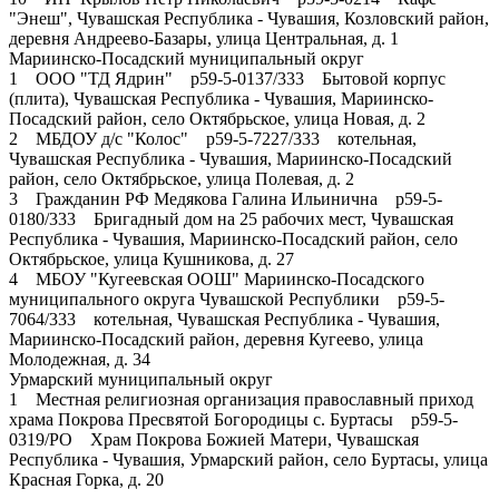
"Энеш", Чувашская Республика - Чувашия, Козловский район,
деревня Андреево-Базары, улица Центральная, д. 1
Мариинско-Посадский муниципальный округ
1 ООО "ТД Ядрин" р59-5-0137/333 Бытовой корпус
(плита), Чувашская Республика - Чувашия, Мариинско-
Посадский район, село Октябрьское, улица Новая, д. 2
2 МБДОУ д/с "Колос" р59-5-7227/333 котельная,
Чувашская Республика - Чувашия, Мариинско-Посадский
район, село Октябрьское, улица Полевая, д. 2
3 Гражданин РФ Медякова Галина Ильинична р59-5-
0180/333 Бригадный дом на 25 рабочих мест, Чувашская
Республика - Чувашия, Мариинско-Посадский район, село
Октябрьское, улица Кушникова, д. 27
4 МБОУ "Кугеевская ООШ" Мариинско-Посадского
муниципального округа Чувашской Республики р59-5-
7064/333 котельная, Чувашская Республика - Чувашия,
Мариинско-Посадский район, деревня Кугеево, улица
Молодежная, д. 34
Урмарский муниципальный округ
1 Местная религиозная организация православный приход
храма Покрова Пресвятой Богородицы с. Буртасы р59-5-
0319/РО Храм Покрова Божией Матери, Чувашская
Республика - Чувашия, Урмарский район, село Буртасы, улица
Красная Горка, д. 20