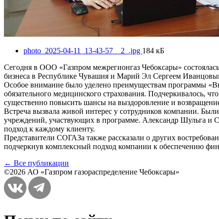
photo_2025-04-11_13-43-57__2_.jpg
184 кБ
Сегодня в ООО «Газпром межрегионгаз Чебоксары» состоялас
бизнеса в Республике Чувашия и Марий Эл Сергеем Иванцов
Особое внимание было уделено преимуществам программы «Выс
обязательного медицинского страхования. Подчеркивалось, чт
существенно повысить шансы на выздоровление и возвращени
Встреча вызвала живой интерес у сотрудников компании. Был
учреждений, участвующих в программе. Александр Шульга и 
подход к каждому клиенту.
Представители СОГАЗа также рассказали о других востребованн
подчеркнув комплексный подход компании к обеспечению фин
← Все публикации
©2026 АО «Газпром газораспределение Чебоксары»